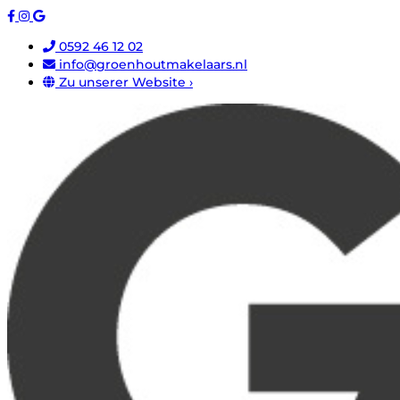
0592 46 12 02
info@groenhoutmakelaars.nl
Zu unserer Website ›