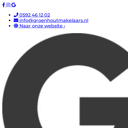
0592 46 12 02
info@groenhoutmakelaars.nl
Naar onze website ›