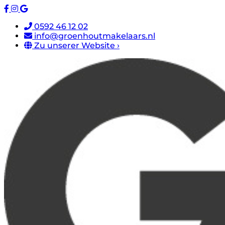
0592 46 12 02
info@groenhoutmakelaars.nl
Zu unserer Website ›