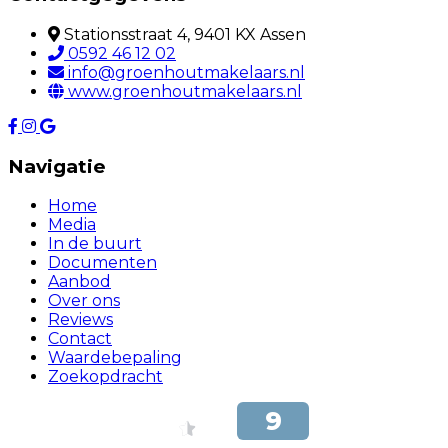
Stationsstraat 4, 9401 KX Assen
0592 46 12 02
info@groenhoutmakelaars.nl
www.groenhoutmakelaars.nl
Navigatie
Home
Media
In de buurt
Documenten
Aanbod
Over ons
Reviews
Contact
Waardebepaling
Zoekopdracht