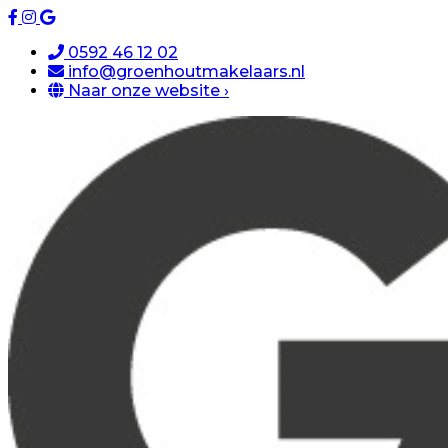
0592 46 12 02
info@groenhoutmakelaars.nl
Naar onze website ›