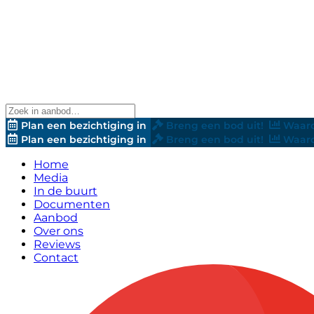
Plan een bezichtiging in
Breng een bod uit!
Waard
Plan een bezichtiging in
Breng een bod uit!
Waard
Home
Media
In de buurt
Documenten
Aanbod
Over ons
Reviews
Contact