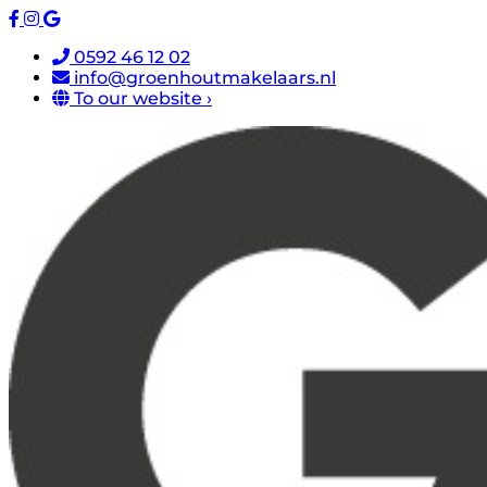
0592 46 12 02
info@groenhoutmakelaars.nl
To our website ›