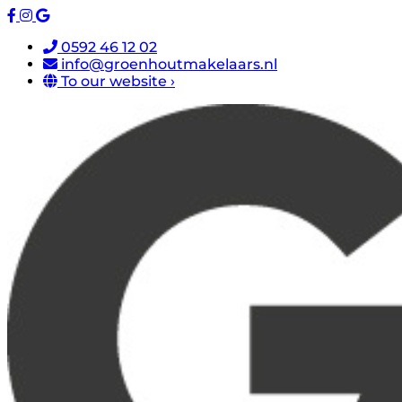
0592 46 12 02
info@groenhoutmakelaars.nl
To our website ›